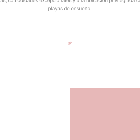
as, comodidades excepcionales y una ubicación privilegiada ce
playas de ensueño.