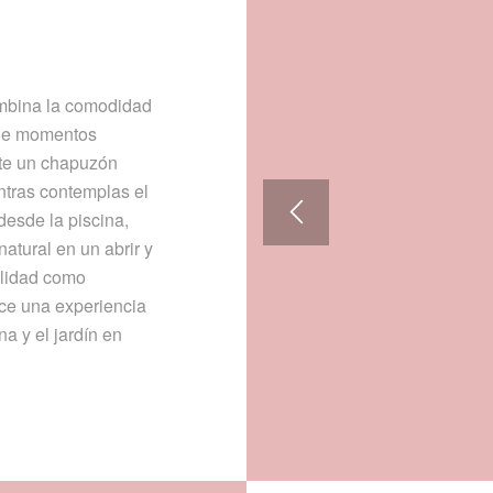
mbina la comodidad
a de momentos
rte un chapuzón
entras contemplas el
desde la piscina,
natural en un abrir y
ilidad como
rece una experiencia
a y el jardín en