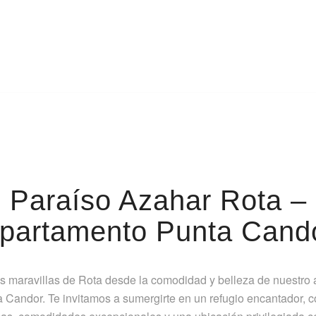
Paraíso Azahar Rota –
partamento Punta Cand
s maravillas de Rota desde la comodidad y belleza de nuestro
 Candor. Te invitamos a sumergirte en un refugio encantador, c